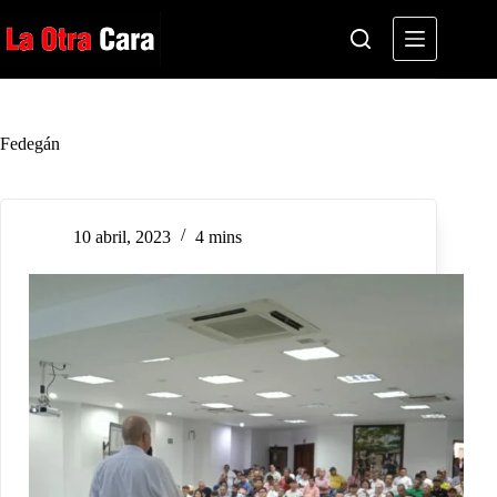
Saltar
al
contenido
Fedegán
10 abril, 2023
4 mins