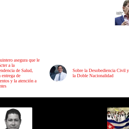
uintero asegura que le
cter a la
endencia de Salud,
Sobre la Desobediencia Civil y
a entrega de
la Doble Nacionalidad
ntos y la atención a
ntes
ida por Sixto Alfredo Pinto
Los Más C