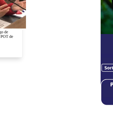
sgo de
o POT de