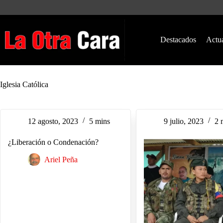
Saltar
al
contenido
Destacados
Actu
Iglesia Católica
12 agosto, 2023
5 mins
9 julio, 2023
2 
¿Liberación o Condenación?
Ariel Peña