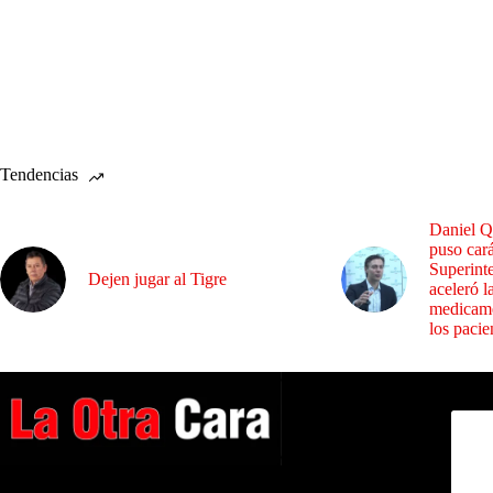
Tendencias
Daniel Q
puso cará
Superint
Dejen jugar al Tigre
aceleró l
medicame
los pacie
Dirig