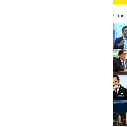
Última