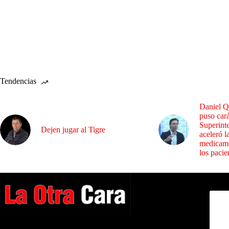
Tendencias
Daniel Q
puso cará
Superint
Dejen jugar al Tigre
aceleró l
medicame
los pacie
Dirig