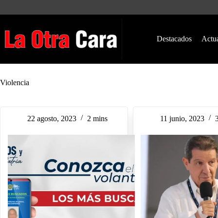
Saltar
al
contenido
Destacados
Actu
Violencia
22 agosto, 2023
2 mins
11 junio, 2023