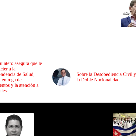
uintero asegura que le
cter a la
endencia de Salud,
Sobre la Desobediencia Civil y
a entrega de
la Doble Nacionalidad
ntos y la atención a
ntes
ida por Sixto Alfredo Pinto
Los Más C