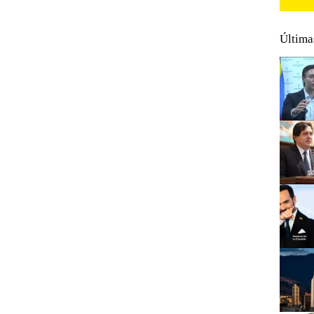
Última