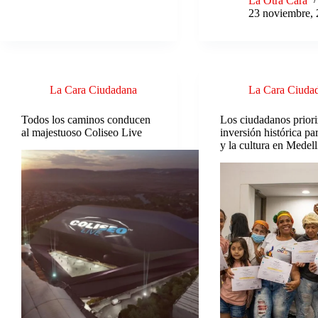
La Otra Cara
23 noviembre,
La Cara Ciudadana
La Cara Ciuda
Todos los caminos conducen
Los ciudadanos prior
al majestuoso Coliseo Live
inversión histórica par
y la cultura en Medell