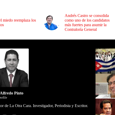
Andrés Castro se consolida
l miedo reemplaza los
como uno de los candidatos
tos
más fuertes para asumir la
Contraloría General
ida por Sixto Alfredo Pinto
Los Más C
 Alfredo Pinto
rofile
or de La Otra Cara. Investigador, Periodista y Escritor.