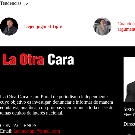
Tendencias
Cuando e
Dejen jugar al Tigre
argumen
Dirig
A NUESTROS LECTORES…
La Otra Cara
es un Portal de periodismo independiente
cuyo objetivo es investigar, denunciar e informar de manera
equitativa, analítica, con pruebas y en primicia toda clase de
Sixto
temas ocultos de interés nacional.
View P
Direct
CONTÁCTENOS:
Email:
laotracarapi@gmail.com