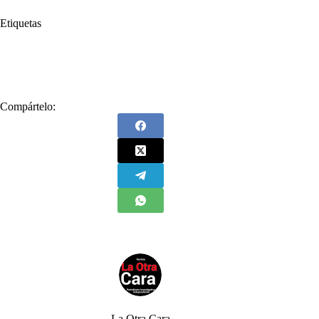
Etiquetas
#
Ecopetrol
#
Hugo Chávez
#
Iván Duque
#
Nicolás Maduro
Compártelo:
La Otra Cara