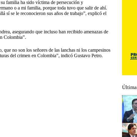
 su familia ha sido víctima de persecución y
rmano o a mi familia, porque toda tuvo que salir de ahí.
 sí se le reconocieron sus años de trabajo”, explicó el
ndrea, asegurando que incluso han recibido amenazas de
 en Colombia”.
, que no son los señores de las lanchas ni los campesinos
ucturas del crimen en Colombia”, indicó Gustavo Petro.
Última
ump
#
EE.UU.
#
Enriquecimiento ilícito
tráfico
#
OFAC Departamento del Tesoro
#
Senador
#
Vínculo