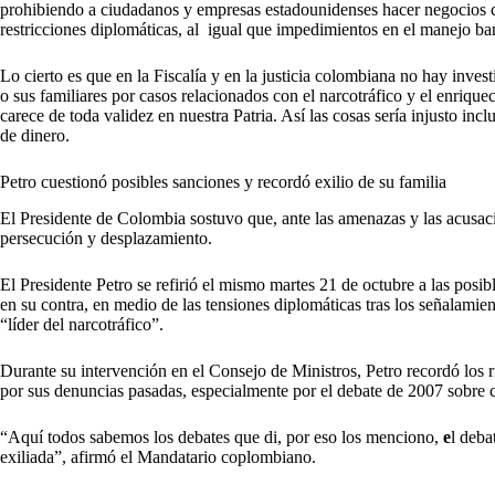
prohibiendo a ciudadanos y empresas estadounidenses hacer negocios c
restricciones diplomáticas, al igual que impedimientos en el manejo bana
Lo cierto es que en la Fiscalía y en la justicia colombiana no hay in
o sus familiares por casos relacionados con el narcotráfico y el enrique
carece de toda validez en nuestra Patria. Así las cosas sería injusto incl
de dinero.
Petro cuestionó posibles sanciones y recordó exilio de su familia
El Presidente de Colombia sostuvo que, ante las amenazas y las acusaci
persecución y desplazamiento.
El Presidente Petro se refirió el mismo martes 21 de octubre a las posi
en su contra, en medio de las tensiones diplomáticas tras los señalamie
“líder del narcotráfico”.
Durante su intervención en el Consejo de Ministros, Petro recordó los 
por sus denuncias pasadas, especialmente por el debate de 2007 sobre c
“Aquí todos sabemos los debates que di, por eso los menciono,
e
l deba
exiliada”, afirmó el Mandatario coplombiano.