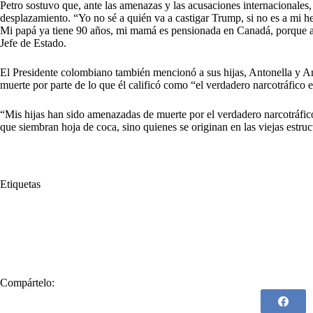
Petro sostuvo que, ante las amenazas y las acusaciones internacionales,
desplazamiento. “Yo no sé a quién va a castigar Trump, si no es a mi he
Mi papá ya tiene 90 años, mi mamá es pensionada en Canadá, porque allá
Jefe de Estado.
El Presidente colombiano también mencionó a sus hijas, Antonella y A
muerte por parte de lo que él calificó como “el verdadero narcotráfico
“Mis hijas han sido amenazadas de muerte por el verdadero narcotráfico
que siembran hoja de coca, sino quienes se originan en las viejas estr
Etiquetas
#
Bernie Moreno
#
Congreso
#
Consejo de Ministros
#
Donald Tr
#
Estados Unidos
#
Exilio
#
Familiares
#
Lista Clinton
#
narco
#
Oficina de Control de Activos Extranjeros
#
Presidente estadounidense
Compártelo: