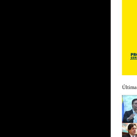
Última