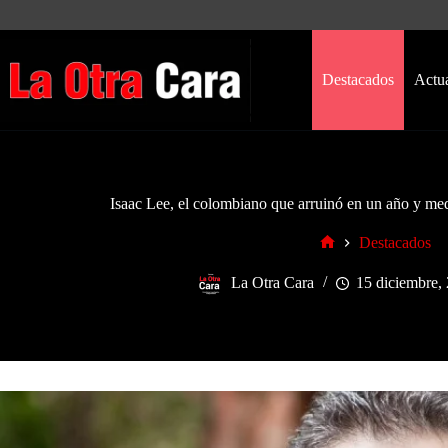
Saltar
al
contenido
Destacados
Actu
Isaac Lee, el colombiano que arruinó en un año y me
Destacados
Inicio
La Otra Cara
15 diciembre,