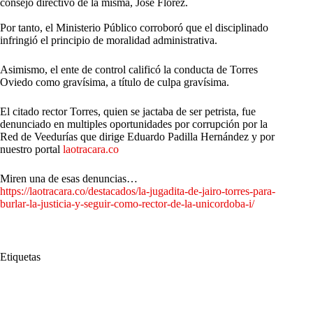
consejo directivo de la misma, José Flórez.
Por tanto, el Ministerio Público corroboró que el disciplinado
infringió el principio de moralidad administrativa.
Asimismo, el ente de control calificó la conducta de Torres
Oviedo como gravísima, a título de culpa gravísima.
El citado rector Torres, quien se jactaba de ser petrista, fue
denunciado en multiples oportunidades por corrupción por la
Red de Veedurías que dirige Eduardo Padilla Hernández y por
nuestro portal
laotracara.co
Miren una de esas denuncias…
https://laotracara.co/destacados/la-jugadita-de-jairo-torres-para-
burlar-la-justicia-y-seguir-como-rector-de-la-unicordoba-i/
Etiquetas
#
corrupción
#
Procuraduria