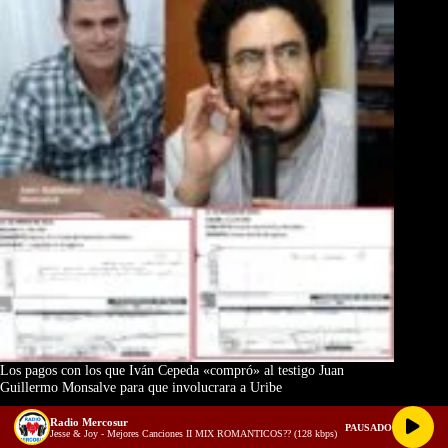
Los pagos con los que Iván Cepeda «compró» al testigo Juan
Guillermo Monsalve para que involucrara a Uribe
Copyright © 2026 La Otra Cara - Dirigida por Sixto Alfredo
Radio Mercosur
Pinto
PAUSADO
Jesse & Joy - Mejores Canciones II MIX ROMANTICOS?? (128 kbps)