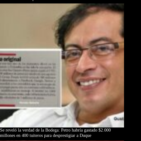
Se reveló la verdad de la Bodega: Petro habría gastado $2.000
millones en 400 tuiteros para desprestigiar a Duque