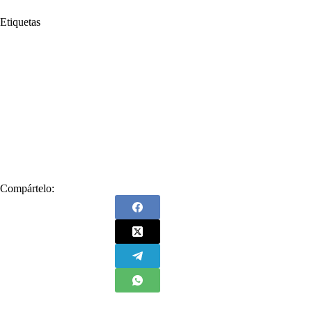
Etiquetas
#
Acto de compromiso
#
Alexander López
#
billones
#
Bolívar
#
Denunció
#
Director Nacional de Planeación
#
DNP
#
Gustavo Petro Urrego
#
OCAD Paz
#
Órgano Colegiado de Administración y Decisión
#
Planta de Tratamiento de Aguas Residuales
#
Presidente de Colombia
#
PTAR
#
Robaron
#
San Basilio de Palenque
#
Sistema de Regalías en Colombia
Compártelo: