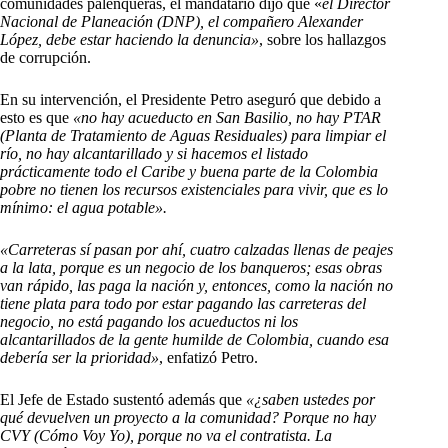
comunidades palenqueras, el mandatario dijo que «
el Director
Nacional de Planeación (DNP), el compañero Alexander
López, debe estar haciendo la denuncia»
, sobre los hallazgos
de corrupción.
En su intervención, el Presidente Petro aseguró que debido a
esto es que
«no hay acueducto en San Basilio, no hay PTAR
(Planta de Tratamiento de Aguas Residuales) para limpiar el
río, no hay alcantarillado y si hacemos el listado
prácticamente todo el Caribe y buena parte de la Colombia
pobre no tienen los recursos existenciales para vivir, que es lo
mínimo: el agua potable».
«Carreteras sí pasan por ahí, cuatro calzadas llenas de peajes
a la lata, porque es un negocio de los banqueros; esas obras
van rápido, las paga la nación y, entonces, como la nación no
tiene plata para todo por estar pagando las carreteras del
negocio, no está pagando los acueductos ni los
alcantarillados de la gente humilde de Colombia, cuando esa
debería ser la prioridad»
, enfatizó Petro.
El Jefe de Estado sustentó además que
«¿saben ustedes por
qué devuelven un proyecto a la comunidad? Porque no hay
CVY (Cómo Voy Yo), porque no va el contratista. La