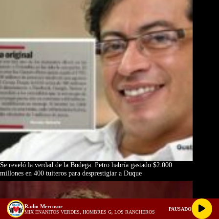
Se reveló la verdad de la Bodega: Petro habría gastado $2.000
millones en 400 tuiteros para desprestigiar a Duque
Radio Mercosur
PAUSADO
MIX ENANITOS VERDES, HOMBRES G, LOS RANCHEROS