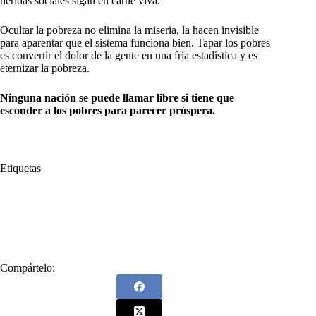
heridas sociales sigan en carne viva.
Ocultar la pobreza no elimina la miseria, la hacen invisible
para aparentar que el sistema funciona bien. Tapar los pobres
es convertir el dolor de la gente en una fría estadística y es
eternizar la pobreza.
Ninguna nación se puede llamar libre si tiene que
esconder a los pobres para parecer próspera.
Etiquetas
#
Libre
#
Luis Pérez Gutiérrez
#
Ningún
#
Ningún país
#
Oculta
#
país
#
Parecer
#
pobreza
#
Próspero
Compártelo: