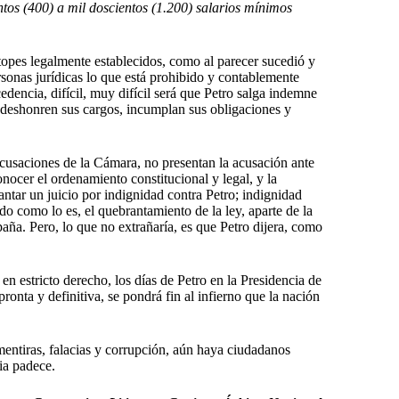
ntos (400) a mil doscientos (1.200) salarios mínimos
 topes legalmente establecidos, como al parecer sucedió y
rsonas jurídicas lo que está prohibido y contablemente
edencia, difícil, muy difícil será que Petro salga indemne
 deshonren sus cargos, incumplan sus obligaciones y
Acusaciones de la Cámara, no presentan la acusación ante
onocer el ordenamiento constitucional y legal, y la
ntar un juicio por indignidad contra Petro; indignidad
o como lo es, el quebrantamiento de la ley, aparte de la
paña. Pero, lo que no extrañaría, es que Petro dijera, como
n estricto derecho, los días de Petro en la Presidencia de
pronta y definitiva, se pondrá fin al infierno que la nación
mentiras, falacias y corrupción, aún haya ciudadanos
ia padece.