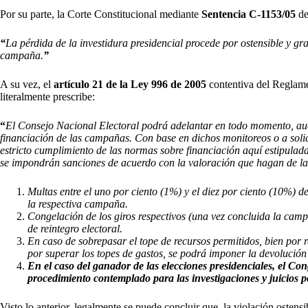
Por su parte, la Corte Constitucional mediante
Sentencia C-1153/05
de
“
La pérdida de la investidura presidencial procede por ostensible y gr
campaña.
”
A su vez, el
artículo 21 de la Ley 996 de 2005
contentiva del Reglame
literalmente prescribe:
“
E
l Consejo Nacional Electoral podrá adelantar en todo momento, audit
financiación de las campañas. Con base en dichos monitoreos o a solici
estricto cumplimiento de las normas sobre financiación aquí estipulad
se impondrán sanciones de acuerdo con la valoración que hagan de las 
Multas entre el uno por ciento (1%) y el diez por ciento (10%) 
la respectiva campaña.
Congelación de los giros respectivos (una vez concluida la camp
de reintegro electoral.
En caso de sobrepasar el tope de recursos permitidos, bien por 
por superar los topes de gastos, se podrá imponer la devolución 
En el caso del ganador de las elecciones presidenciales, el Co
procedimiento contemplado para las investigaciones y juicios p
Visto lo anterior, legalmente se puede concluir que, la violación osten