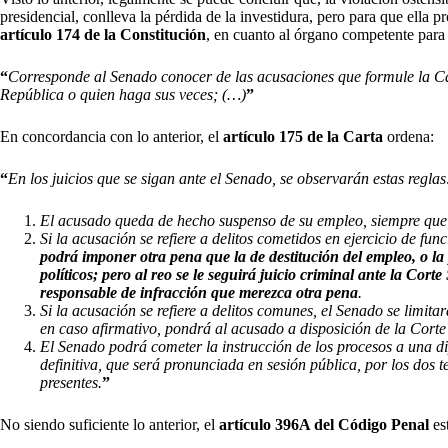
presidencial, conlleva la pérdida de la investidura, pero para que ella 
artículo 174 de la Constitución
, en cuanto al órgano competente para r
“
Corresponde al Senado conocer de las acusaciones que formule la Cám
República o quien haga sus veces; (…)
”
En concordancia con lo anterior, el
artículo 175 de la Carta
ordena:
“
En los juicios que se sigan ante el Senado, se observarán estas reglas
El acusado queda de hecho suspenso de su empleo, siempre que
Si la acusación se refiere a delitos cometidos en ejercicio de fun
podrá imponer otra pena que la de destitución del empleo, o la
políticos; pero al reo se le seguirá juicio criminal ante la Cort
responsable de infracción que merezca otra pena
.
Si la acusación se refiere a delitos comunes, el Senado se limita
en caso afirmativo, pondrá al acusado a disposición de la Cort
El Senado podrá cometer la instrucción de los procesos a una dip
definitiva, que será pronunciada en sesión pública, por los dos t
presentes.
”
No siendo suficiente lo anterior, el
artículo 396A del Código Penal
es