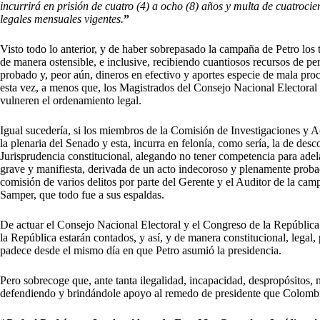
incurrirá en prisión de cuatro (4) a ocho (8) años y multa de cuatrocie
legales mensuales vigentes.
”
Visto todo lo anterior, y de haber sobrepasado la campaña de Petro los
de manera ostensible, e inclusive, recibiendo cuantiosos recursos de pe
probado y, peor aún, dineros en efectivo y aportes especie de mala proc
esta vez, a menos que, los Magistrados del Consejo Nacional Electoral
vulneren el ordenamiento legal.
Igual sucedería, si los miembros de la Comisión de Investigaciones y 
la plenaria del Senado y esta, incurra en felonía, como sería, la de desc
Jurisprudencia constitucional, alegando no tener competencia para adela
grave y manifiesta, derivada de un acto indecoroso y plenamente probad
comisión de varios delitos por parte del Gerente y el Auditor de la cam
Samper, que todo fue a sus espaldas.
De actuar el Consejo Nacional Electoral y el Congreso de la República e
la República estarán contados, y así, y de manera constitucional, legal, 
padece desde el mismo día en que Petro asumió la presidencia.
Pero sobrecoge que, ante tanta ilegalidad, incapacidad, despropósitos, 
defendiendo y brindándole apoyo al remedo de presidente que Colomb