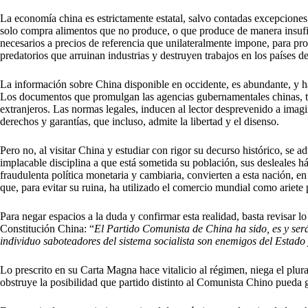
La economía china es estrictamente estatal, salvo contadas excepciones,
solo compra alimentos que no produce, o que produce de manera insufic
necesarios a precios de referencia que unilateralmente impone, para pr
predatorios que arruinan industrias y destruyen trabajos en los países d
La información sobre China disponible en occidente, es abundante, y há
Los documentos que promulgan las agencias gubernamentales chinas, tra
extranjeros. Las normas legales, inducen al lector desprevenido a imag
derechos y garantías, que incluso, admite la libertad y el disenso.
Pero no, al visitar China y estudiar con rigor su decurso histórico, se 
implacable disciplina a que está sometida su población, sus desleales h
fraudulenta política monetaria y cambiaria, convierten a esta nación, en
que, para evitar su ruina, ha utilizado el comercio mundial como ariete
Para negar espacios a la duda y confirmar esta realidad, basta revisar lo
Constitución China: “
El Partido Comunista de China ha sido, es y será
individuo saboteadores del sistema socialista son enemigos del Estado 
Lo prescrito en su Carta Magna hace vitalicio al régimen, niega el plura
obstruye la posibilidad que partido distinto al Comunista Chino pueda 