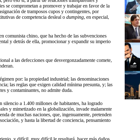
, pero eso sí, a partir de relaciones transparentes y
les se comprometan a promover y trabajar en favor de la
 asignación de tramposos cupos y contingentes, por
stitutivas de competencia desleal o
dumping
, en especial,
men comunista chino, que ha hecho de las subvenciones
ental y detrás de ella, promocionar y expandir su imperio
rcional a las defecciones que desvergonzadamente comete,
nderan.
 régimen por: la propiedad industrial; las denominaciones
ncia; las reglas que exigen calidad mínima presunta, y; las
ntes y contaminantes, no admite duda.
n silencio a 1.400 millones de habitantes, ha logrado
ales y mimetizado en la globalización, invade malamente
agenda de muchas naciones, que, ingenuamente, pretenden
e asociación, y hasta la libertad de conciencia, pensamiento
ienio, y difícil, muy difícil le resultará, hacer más daños