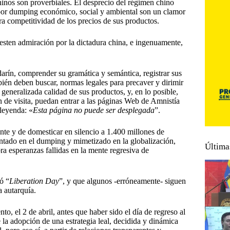
chinos son proverbiales. El desprecio del régimen chino
 por dumping económico, social y ambiental son un clamor
ra competitividad de los precios de sus productos.
sten admiración por la dictadura china, e ingenuamente,
rín, comprender su gramática y semántica, registrar sus
bién deben buscar, normas legales para precaver y dirimir
eneralizada calidad de sus productos, y, en lo posible,
n de visita, puedan entrar a las páginas Web de Amnistía
leyenda: «
Esta página no puede ser desplegada
”.
nte y de domesticar en silencio a 1.400 millones de
ntado en el dumping y mimetizado en la globalización,
Última
a esperanzas fallidas en la mente regresiva de
ó “
Liberation Day
”, y que algunos -erróneamente- siguen
a autarquía.
o, el 2 de abril, antes que haber sido el día de regreso al
 la adopción de una estrategia leal, decidida y dinámica