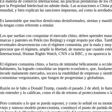
En materia de comercio internacional, las prácticas predatorias de los 
por la Propiedad Intelectual no admite duda. Las acusaciones a China
mundial, y bien explican las sanciones impuestas, así como la arrollado
Es lamentable que muchos demócratas desinformados, sientan y manifie
la tengan como referente a emular.
Los que sueñan con conquistar el mercado chino, deben aprender manda
marcas y patentes en Pekín (no Beijing) y exigir respeto por ellas. Tam
eventuales desavenencias con el régimen comunista, por la mala y muy g
procurar que el régimen, amplíe la libertad, de manera que cuando esté
Internacional, Human Rights Watch, CNN o la BBC, y no aparezca la 
El régimen comunista chino, a fuerza de intimidar bélicamente a occide
habitantes, ha logrado consolidar un imperio económico, que, fundame
invade malamente mercados, socava la estabilidad de empresas y siembr
comunistas vergonzantes, que fungen de progresistas y globalistas.
Razón no le falto a Donald Trump, cuando el pasado 2 de abril, lo llam
sin entender y lo califican, como el día de retorno al proteccionismo o l
Pero contrario a lo que se pueda suponer, y como lo señalé en su moment
viejo y ruinoso modelo proteccionista, constituyó el punto de partida de