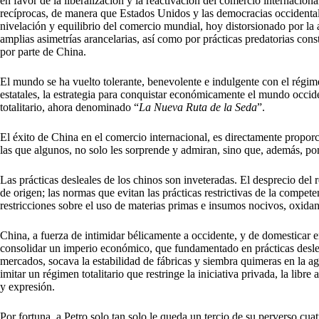
en favor de la liberalización y la reactivación del comercio internacional
recíprocas, de manera que Estados Unidos y las democracias occidenta
nivelación y equilibrio del comercio mundial, hoy distorsionado por la
amplias asimetrías arancelarias, así como por prácticas predatorias con
por parte de China.
El mundo se ha vuelto tolerante, benevolente e indulgente con el régi
estatales, la estrategia para conquistar económicamente el mundo occid
totalitario, ahora denominado “
La Nueva Ruta de la Seda
”.
El éxito de China en el comercio internacional, es directamente propo
las que algunos, no solo les sorprende y admiran, sino que, además, po
Las prácticas desleales de los chinos son inveteradas. El desprecio del
de origen; las normas que evitan las prácticas restrictivas de la compete
restricciones sobre el uso de materias primas e insumos nocivos, oxida
China, a fuerza de intimidar bélicamente a occidente, y de domesticar e
consolidar un imperio económico, que fundamentado en prácticas desle
mercados, socava la estabilidad de fábricas y siembra quimeras en la 
imitar un régimen totalitario que restringe la iniciativa privada, la libr
y expresión.
Por fortuna, a Petro solo tan solo le queda un tercio de su perverso cuatr