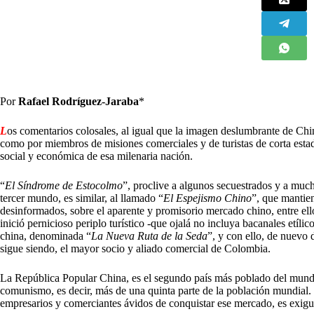
Por
Rafael Rodríguez-Jaraba
*
L
os comentarios colosales, al igual que la imagen deslumbrante de Chi
como por miembros de misiones comerciales y de turistas de corta estadí
social y económica de esa milenaria nación.
“
El Síndrome de Estocolmo
”, proclive a algunos secuestrados y a muc
tercer mundo, es similar, al llamado “
El Espejismo Chino
”, que mantie
desinformados, sobre el aparente y promisorio mercado chino, entre el
inició pernicioso periplo turístico -que ojalá no incluya bacanales etíli
china, denominada “
La Nueva Ruta de la Seda
”, y con ello, de nuevo 
sigue siendo, el mayor socio y aliado comercial de Colombia.
La República Popular China, es el segundo país más poblado del mundo
comunismo, es decir, más de una quinta parte de la población mundial. S
empresarios y comerciantes ávidos de conquistar ese mercado, es exigua