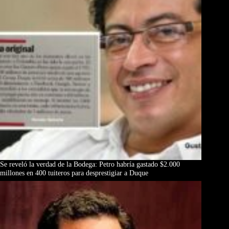
Se reveló la verdad de la Bodega: Petro habría gastado $2.000
millones en 400 tuiteros para desprestigiar a Duque