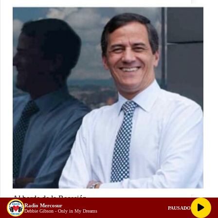
Al borde de la Recesión
Radio Mercosur
PAUSADO
Debbie Gibson - Only in My Dreams
Rafael Nieto Loaiza