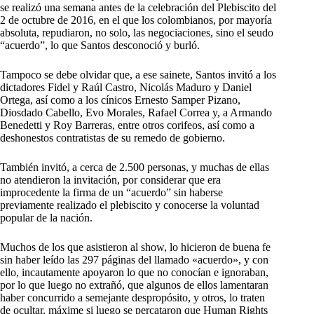
se realizó una semana antes de la celebración del Plebiscito del
2 de octubre de 2016, en el que los colombianos, por mayoría
absoluta, repudiaron, no solo, las negociaciones, sino el seudo
“acuerdo”, lo que Santos desconoció y burló.
Tampoco se debe olvidar que, a ese sainete, Santos invitó a los
dictadores Fidel y Raúl Castro, Nicolás Maduro y Daniel
Ortega, así como a los cínicos Ernesto Samper Pizano,
Diosdado Cabello, Evo Morales, Rafael Correa y, a Armando
Benedetti y Roy Barreras, entre otros corifeos, así como a
deshonestos contratistas de su remedo de gobierno.
También invitó, a cerca de 2.500 personas, y muchas de ellas
no atendieron la invitación, por considerar que era
improcedente la firma de un “acuerdo” sin haberse
previamente realizado el plebiscito y conocerse la voluntad
popular de la nación.
Muchos de los que asistieron al show, lo hicieron de buena fe
sin haber leído las 297 páginas del llamado «acuerdo», y con
ello, incautamente apoyaron lo que no conocían e ignoraban,
por lo que luego no extrañó, que algunos de ellos lamentaran
haber concurrido a semejante despropósito, y otros, lo traten
de ocultar, máxime si luego se percataron que Human Rights