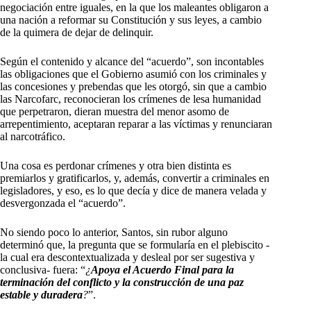
negociación entre iguales, en la que los maleantes obligaron a
una nación a reformar su Constitución y sus leyes, a cambio
de la quimera de dejar de delinquir.
Según el contenido y alcance del “acuerdo”, son incontables
las obligaciones que el Gobierno asumió con los criminales y
las concesiones y prebendas que les otorgó, sin que a cambio
las Narcofarc, reconocieran los crímenes de lesa humanidad
que perpetraron, dieran muestra del menor asomo de
arrepentimiento, aceptaran reparar a las víctimas y renunciaran
al narcotráfico.
Una cosa es perdonar crímenes y otra bien distinta es
premiarlos y gratificarlos, y, además, convertir a criminales en
legisladores, y eso, es lo que decía y dice de manera velada y
desvergonzada el “acuerdo”.
No siendo poco lo anterior, Santos, sin rubor alguno
determinó que, la pregunta que se formularía en el plebiscito -
la cual era descontextualizada y desleal por ser sugestiva y
conclusiva- fuera: “
¿
Apoya el Acuerdo Final para la
terminación del conflicto y la construcción de una paz
estable y duradera
?
”.