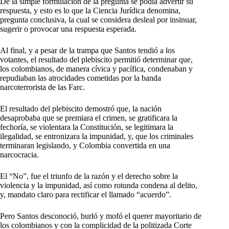
De la simple formulación de la pregunta se podía advertir su
respuesta, y esto es lo que la Ciencia Jurídica denomina,
pregunta conclusiva, la cual se considera desleal por insinuar,
sugerir o provocar una respuesta esperada.
Al final, y a pesar de la trampa que Santos tendió a los
votantes, el resultado del plebiscito permitió determinar que,
los colombianos, de manera cívica y pacífica, condenaban y
repudiaban las atrocidades cometidas por la banda
narcoterrorista de las Farc.
El resultado del plebiscito demostró que, la nación
desaprobaba que se premiara el crimen, se gratificara la
fechoría, se violentara la Constitución, se legitimara la
ilegalidad, se entronizara la impunidad, y, que los criminales
terminaran legislando, y Colombia convertida en una
narcocracia.
El “No”, fue el triunfo de la razón y el derecho sobre la
violencia y la impunidad, así como rotunda condena al delito,
y, mandato claro para rectificar el llamado “acuerdo”.
Pero Santos desconoció, burló y mofó el querer mayoritario de
los colombianos y con la complicidad de la politizada Corte