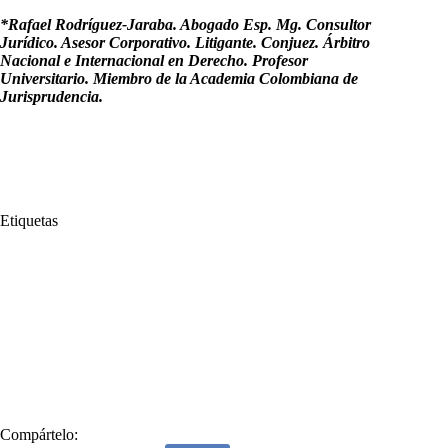
*Rafael Rodríguez-Jaraba. Abogado Esp. Mg. Consultor
Jurídico. Asesor Corporativo. Litigante. Conjuez. Árbitro
Nacional e Internacional en Derecho. Profesor
Universitario. Miembro de la Academia Colombiana de
Jurisprudencia.
Etiquetas
#
Acuerdo de La Habana
#
Armando Benedetti
#
Daniel Ortega
#
Diosdado Cabello
#
Evo Morales
#
Fidel Castro
#
impunidad
#
Juan Manuel Santos
#
La Habana
#
Nicolás Maduro
#
Rafael Correa
#
Rafael Rodríguez Jaraba
#
Raúl Castro
#
Roy Barreras
#
Violencia
Compártelo: