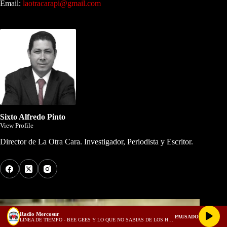
Email:
laotracarapi@gmail.com
Dirigida por Sixto Alfredo Pinto
Sixto Alfredo Pinto
View Profile
Director de La Otra Cara. Investigador, Periodista y Escritor.
Los Más Comentados
Radio Mercosur
PAUSADO
LINEA DE TIEMPO - BEE GEES Y LO QUE NO SABIAS DE LOS HERMANOS GIBB EN LINEA DE TIEMPO