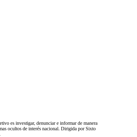
#
Defensoría del Pueblo
#
elecciones
tivo es investigar, denunciar e informar de manera
emas ocultos de interés nacional. Dirigida por Sixto
.