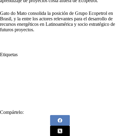
aprendizaje de proyectos costa afuera de Ecopetrol.
Gato do Mato consolida la posición de Grupo Ecopetrol en
Brasil, y la entre los actores relevantes para el desarrollo de
recursos energéticos en Latinoamérica y socio estratégico de
futuros proyectos.
Etiquetas
#
agua
#
Brasil
#
Calificación A
#
CDP Water Security
#
Climate Change
#
Cuidado del agua
#
Día Mundial del Agua
#
Ecopetrol Destaca
#
empresas
#
Gas
#
Gato do Mato
#
Gestión
#
Mejores empresas Petróleo
#
Mundo
#
Segundo año
Compártelo: