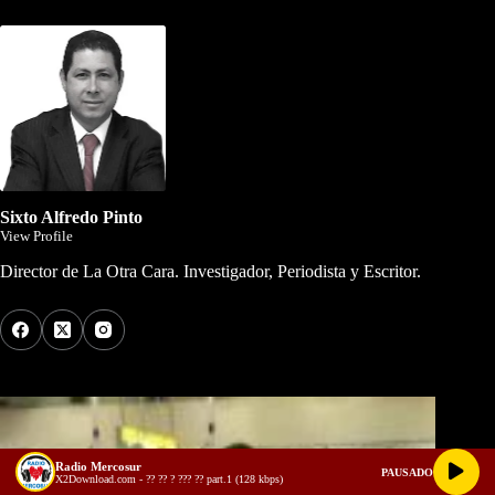
Sixto Alfredo Pinto
View Profile
Director de La Otra Cara. Investigador, Periodista y Escritor.
Los Más Comentados
Radio Mercosur
PAUSADO
X2Download.com - ?? ?? ? ??? ?? part.1 (128 kbps)