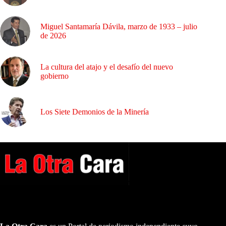
Miguel Santamaría Dávila, marzo de 1933 – julio
de 2026
La cultura del atajo y el desafío del nuevo
gobierno
Los Siete Demonios de la Minería
A NUESTROS LECTORES…