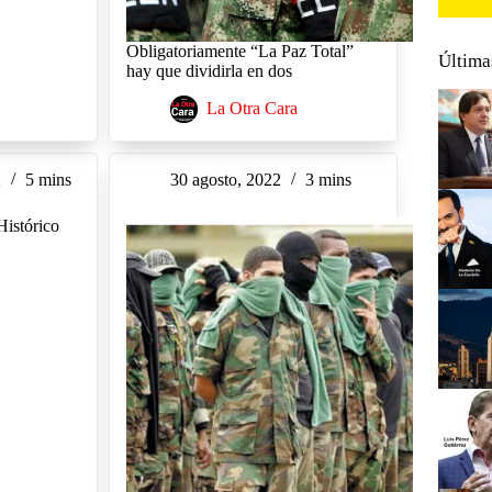
Obligatoriamente “La Paz Total”
Última
hay que dividirla en dos
La Otra Cara
2
5 mins
30 agosto, 2022
3 mins
istórico