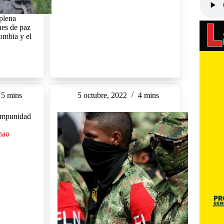
plena
nes de paz
ombia y el
5 mins
5 octubre, 2022
4 mins
 impunidad
nao