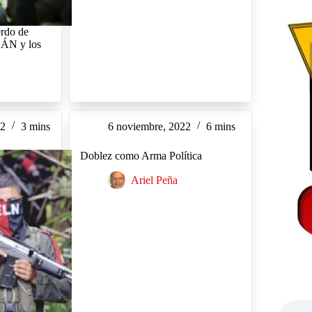
rdo de
GÁN y los
22
3 mins
6 noviembre, 2022
6 mins
Doblez como Arma Política
Ariel Peña