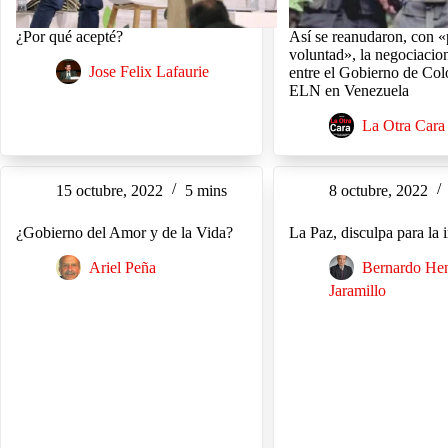
¿Por qué acepté?
Así se reanudaron, con «
voluntad», la negociacio
Jose Felix Lafaurie
entre el Gobierno de Col
ELN en Venezuela
La Otra Cara
15 octubre, 2022
5 mins
8 octubre, 2022
¿Gobierno del Amor y de la Vida?
La Paz, disculpa para la
Ariel Peña
Bernardo He
Jaramillo