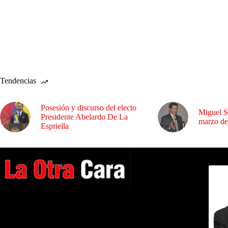
Tendencias
Posesión y discurso del electo
Miguel S
Presidente Abelardo De La
marzo de
Espriella
Dirig
A NUESTROS LECTORES…