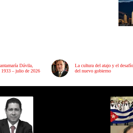
antamaría Dávila,
La cultura del atajo y el desafí
 1933 – julio de 2026
del nuevo gobierno
ida por Sixto Alfredo Pinto
Los Más C