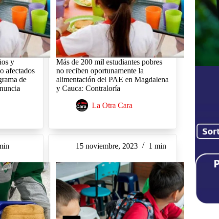
ños y
Más de 200 mil estudiantes pobres
do afectados
no reciben oportunamente la
ograma de
alimentación del PAE en Magdalena
enuncia
y Cauca: Contraloría
La Otra Cara
min
15 noviembre, 2023
1 min