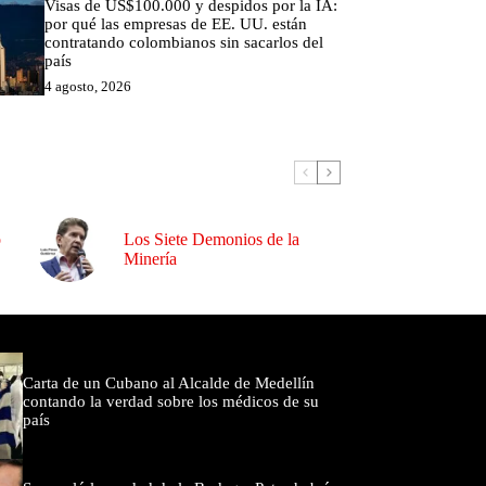
Visas de US$100.000 y despidos por la IA:
por qué las empresas de EE. UU. están
contratando colombianos sin sacarlos del
país
4 agosto, 2026
o
Los Siete Demonios de la
Minería
omentados
Carta de un Cubano al Alcalde de Medellín
contando la verdad sobre los médicos de su
país