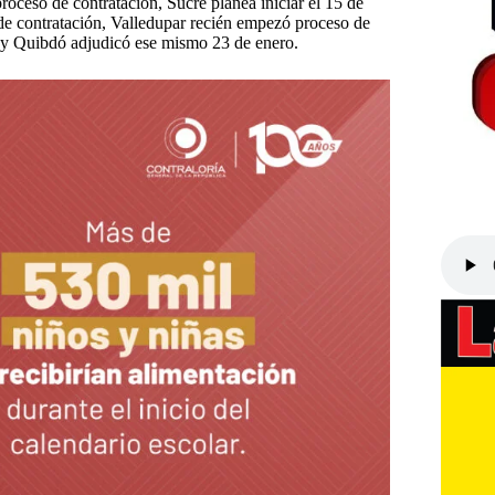
roceso de contratación, Sucre planea iniciar el 15 de
de contratación, Valledupar recién empezó proceso de
l y Quibdó adjudicó ese mismo 23 de enero.