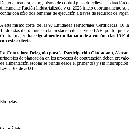
De igual manera, el organismo de control puso de relieve la situación 
únicamente Ración Industrializada y en 2023 inició oportunamente su o
contar con sólo dos semanas de ejecución a través de recursos de vigen
A este mismo corte, de las 97 Entidades Territoriales Certificadas, 60 i
45 de estas dieron inicio a la prestación del servicio PAE, por lo que d
Contraloría,
se hace igualmente un llamado de atención a las 15 En
con este criterio.
La Contralora Delegada para la Participación Ciudadana, Alexan
principios de planeación en los procesos de contratación deben prevalece
de alimentación escolar se brinde desde el primer día y sin interrupción
Ley 2167 de 2021”.
Etiquetas
#
Contraloría
#
niños
#
PAE
#
Programa de Alimentación Escolar
Compártelo: