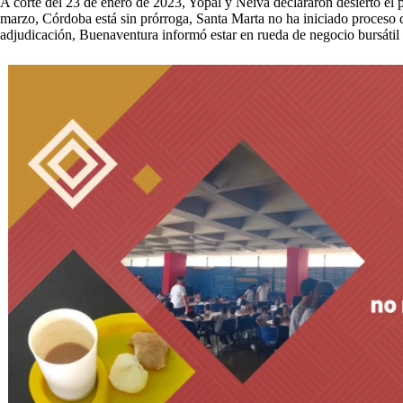
A corte del 23 de enero de 2023, Yopal y Neiva declararon desierto el p
marzo, Córdoba está sin prórroga, Santa Marta no ha iniciado proceso 
adjudicación, Buenaventura informó estar en rueda de negocio bursáti