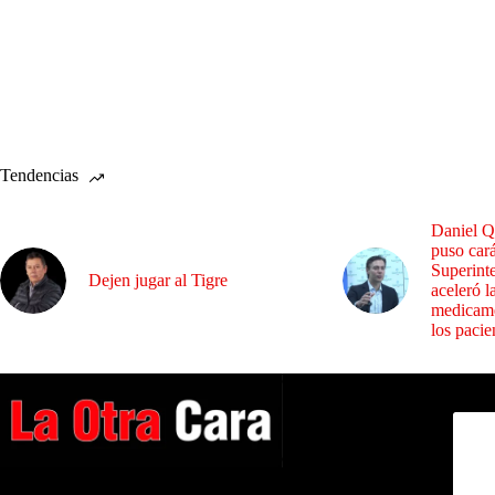
Tendencias
Daniel Q
puso cará
Superint
Dejen jugar al Tigre
aceleró l
medicame
los pacie
Dirig