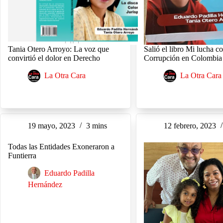
Tania Otero Arroyo: La voz que
Salió el libro Mi lucha co
convirtió el dolor en Derecho
Corrupción en Colombi
La Otra Cara
La Otra Cara
19 mayo, 2023
3 mins
12 febrero, 2023
Todas las Entidades Exoneraron a
Funtierra
Eduardo Padilla
Hernández