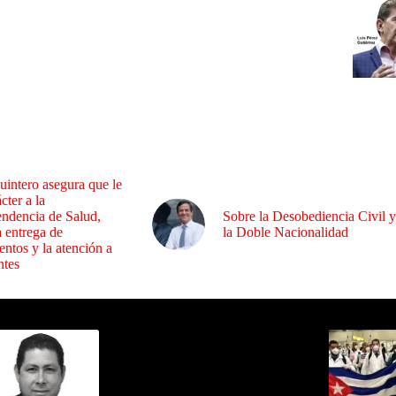
uintero asegura que le
cter a la
endencia de Salud,
Sobre la Desobediencia Civil y
a entrega de
la Doble Nacionalidad
ntos y la atención a
ntes
ida por Sixto Alfredo Pinto
Los Más C