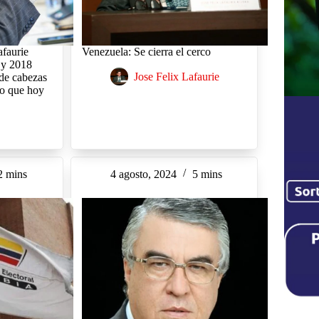
afaurie
Venezuela: Se cierra el cerco
 y 2018
Jose Felix Lafaurie
 de cabezas
do que hoy
2 mins
4 agosto, 2024
5 mins