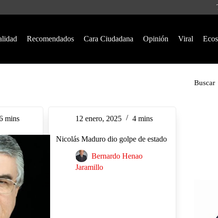
alidad
Recomendados
Cara Ciudadana
Opinión
Viral
Ecos
Buscar
6 mins
12 enero, 2025
4 mins
Nicolás Maduro dio golpe de estado
Bernardo Henao
Jaramillo