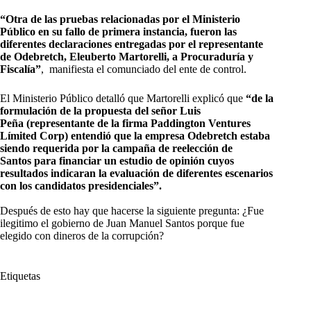
“Otra de las pruebas relacionadas por el Ministerio
Público en su fallo de primera instancia, fueron las
diferentes declaraciones entregadas por el representante
de Odebretch, Eleuberto Martorelli, a Procuraduría y
Fiscalía”
, manifiesta el comunciado del ente de control.
El Ministerio Público detalló que Martorelli explicó que
“de la
formulación de la propuesta del señor Luis
Peña (representante de la firma Paddington Ventures
Límited Corp) entendió que la empresa Odebretch estaba
siendo requerida por la campaña de reelección de
Santos para financiar un estudio de opinión cuyos
resultados indicaran la evaluación de diferentes escenarios
con los candidatos presidenciales”.
Después de esto hay que hacerse la siguiente pregunta: ¿Fue
ilegitimo el gobierno de Juan Manuel Santos porque fue
elegido con dineros de la corrupción?
Etiquetas
#
campaña
#
CNE
#
Consejo Nacional Electoral
#
inhabilitado
#
Juan Manuel Santos
#
Procuraduria