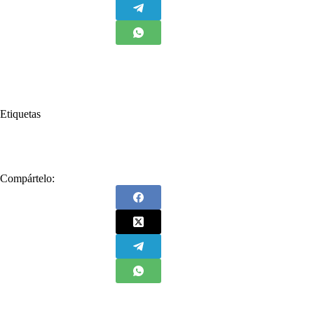
Etiquetas
#
Contraloría
#
Medimás
Compártelo: