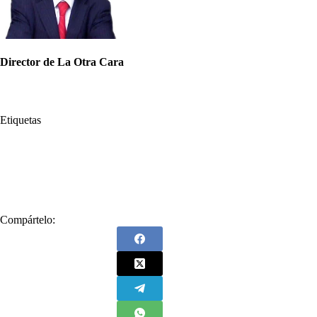
Director de La Otra Cara
Etiquetas
#
Alejandro Lyons
#
Córdoba
#
corrupción
#
Director de La Otra Cara
#
Edwin Besaile
#
La Otra Cara
#
Sandra Devia
#
Sixto Alfredo Pinto
Compártelo: