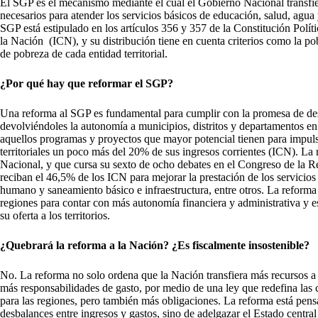
El SGP es el mecanismo mediante el cual el Gobierno Nacional transfier
necesarios para atender los servicios básicos de educación, salud, agua
SGP está estipulado en los artículos 356 y 357 de la Constitución Polí
la Nación (ICN), y su distribución tiene en cuenta criterios como la pob
de pobreza de cada entidad territorial.
¿Por qué hay que reformar el SGP?
Una reforma al SGP es fundamental para cumplir con la promesa de desc
devolviéndoles la autonomía a municipios, distritos y departamentos en 
aquellos programas y proyectos que mayor potencial tienen para impulsar
territoriales un poco más del 20% de sus ingresos corrientes (ICN). La
Nacional, y que cursa su sexto de ocho debates en el Congreso de la Rep
reciban el 46,5% de los ICN para mejorar la prestación de los servicio
humano y saneamiento básico e infraestructura, entre otros. La reform
regiones para contar con más autonomía financiera y administrativa y es
su oferta a los territorios.
¿Quebrará la reforma a la Nación? ¿Es fiscalmente insostenible?
No. La reforma no solo ordena que la Nación transfiera más recursos a
más responsabilidades de gasto, por medio de una ley que redefina las c
para las regiones, pero también más obligaciones. La reforma está pensad
desbalances entre ingresos y gastos, sino de adelgazar el Estado central