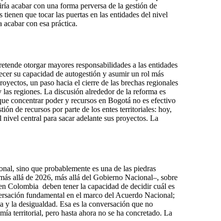
iría acabar con una forma perversa de la gestión de
s tienen que tocar las puertas en las entidades del nivel
a acabar con esa práctica.
pretende otorgar mayores responsabilidades a las entidades
talecer su capacidad de autogestión y asumir un rol más
royectos, un paso hacia el cierre de las brechas regionales
 las regiones. La discusión alrededor de la reforma es
que concentrar poder y recursos en Bogotá no es efectivo
ión de recursos por parte de los entes territoriales: hoy,
l nivel central para sacar adelante sus proyectos. La
nal, sino que probablemente es una de las piedras
 –más allá de 2026, más allá del Gobierno Nacional–, sobre
es en Colombia deben tener la capacidad de decidir cuál es
nversación fundamental en el marco del Acuerdo Nacional;
ia y la desigualdad. Esa es la conversación que no
ía territorial, pero hasta ahora no se ha concretado. La