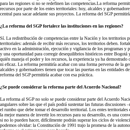
para las regiones si no se redefinen las competencias.La reforma permit
recursos por parte de los entes territoriales: hoy, alcaldes y gobernadore
central para sacar adelante sus proyectos. La reforma del SGP permitirí
¿La reforma del SGP fortalece las instituciones en las regiones?
Sí. La redistribución de competencias entre la Nación y los territorios 
territoriales: además de recibir más recursos, los territorios deben. for
activo en la administración, ejecución y vigilancia de los programas y p
y una oportunidad para corregir desequilibrios históricos entre Bogotá y
quién maneja el poder y los recursos, la experiencia ya ha demostrado 
ni eficaz. La reforma permitiría acabar con una forma perversa de la gest
alcaldes y gobernadores tienen que tocar las puertas en las entidades de
reforma del SGP permitiría acabar con esa práctica.
¿Se puede considerar la reforma parte del Acuerdo Nacional?
La reforma al SGP no solo se puede considerar parte del Acuerdo Nacio
angulares sobre las que el país podrá sustentar las futuras discusiones
el rumbo que debe tomar el desarrollo territorial. Los entes territorial
la mejor manera de invertir los recursos para su desarrollo, es una co
si no lo pueden hacer, difícilmente podrán superar los ciclos de violenc
podemos olvidar: la Constitución de 1991 trajo la promesa de la autonom