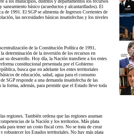
e a los municipios, distritos y departamentos los recursos
 y saneamiento básico (acueductos y alcantarillados). El
tica de 1991. El SGP se alimenta de Ingresos Corrientes de
lación, las necesidades básicas insatisfechas y los niveles
entralización de la Constitución Política de 1991,
la determinación de la inversión de los recursos en
 su desarrollo. Hoy día, la Nación transfiere a los entes
 reforma constitucional presentada por el Gobierno
ública, busca que en adelante los entes territoriales
s básicos de educación, salud, agua para el consumo
a de SGP responde a una demanda insatisfecha de las
 la forma, además, para permitir que el Estado lleve toda
 las regiones. También ordena que las regiones asuman
ompetencias de la Nación y los territorios. Más plata
a para tener un costo fiscal cero. No se trata de crear
 y robustecer los Estados territoriales. No hay más plata