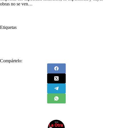
obras no se ven…
Etiquetas
#
Carrusel de la Contratación
#
Gobernación de Córdoba
#
Orlando Benítez
#
Orlando Benítez Mora
Compártelo: