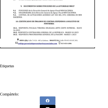
Etiquetas
#
Amor
#
Eduardo Padilla
#
FUNTIERRA
#
Historia
#
Tania Otero
Compártelo: