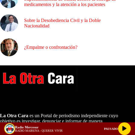
medicamentos y la atención a los pacientes
Sobre la Desobediencia Civil y la Doble
Nacionalidad
¿Empalme o confrontación?
A NUESTROS LECTORES…
La Otra Cara
es un Portal de periodismo independiente cuyo
objetivo es investigar, denunciar e informar de manera
equitativa, analítica, con pruebas y en primicia toda clase de
Radio Mercosur
PAUSADO
RADIO MAIRENA - QUERER VIVIR
temas ocultos de interés nacional.