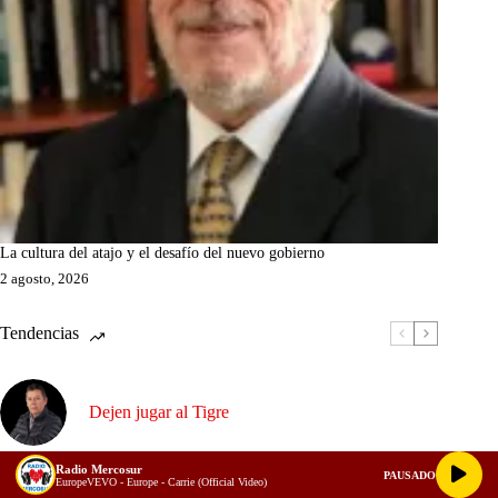
La cultura del atajo y el desafío del nuevo gobierno
2 agosto, 2026
Tendencias
Dejen jugar al Tigre
Radio Mercosur
PAUSADO
La batalla por la Contraloría: las cinco cualidades
EuropeVEVO - Europe - Carrie (Official Video)