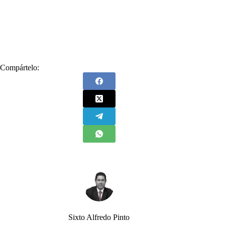
#
Feminicidio
#
John Poulos
#
Laura Hincapié
#
libro
#
Maureén Maya
#
piden
#
pruebas
#
Valentina muerte y vida
#
Valentina Trespalacios
Compártelo:
Sixto Alfredo Pinto