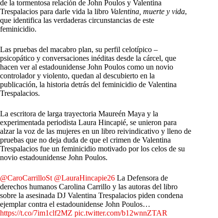
de la tormentosa relación de John Poulos y Valentina
Trespalacios para darle vida la libro
Valentina, muerte y vida
,
que identifica las verdaderas circunstancias de este
feminicidio.
Las pruebas del macabro plan, su perfil celotípico –
psicopático y conversaciones inéditas desde la cárcel, que
hacen ver al estadounidense John Poulos como un novio
controlador y violento, quedan al descubierto en la
publicación, la historia detrás del feminicidio de Valentina
Trespalacios.
La escritora de larga trayectoria Maureén Maya y la
experimentada periodista Laura Hincapié, se unieron para
alzar la voz de las mujeres en un libro reivindicativo y lleno de
pruebas que no deja duda de que el crimen de Valentina
Trespalacios fue un feminicidio motivado por los celos de su
novio estadounidense John Poulos.
@CaroCarrilloSt
@LauraHincapie26
La Defensora de
derechos humanos Carolina Carrillo y las autoras del libro
sobre la asesinada DJ Valentina Trespalacios piden condena
ejemplar contra el estadounidense John Poulos…
https://t.co/7im1clf2MZ
pic.twitter.com/b12wnnZTAR