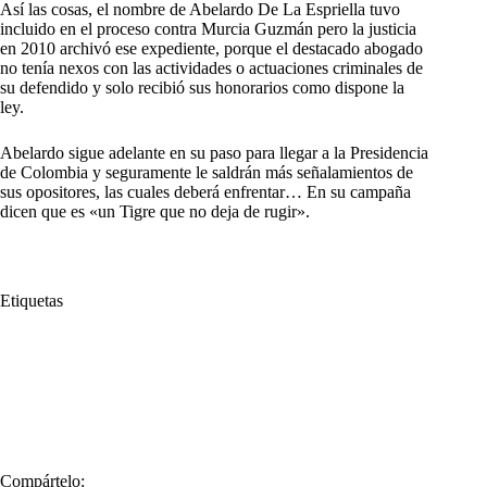
Así las cosas, el nombre de Abelardo De La Espriella tuvo
incluido en el proceso contra Murcia Guzmán pero la justicia
en 2010 archivó ese expediente, porque el destacado abogado
no tenía nexos con las actividades o actuaciones criminales de
su defendido y solo recibió sus honorarios como dispone la
ley.
Abelardo sigue adelante en su paso para llegar a la Presidencia
de Colombia y seguramente le saldrán más señalamientos de
sus opositores, las cuales deberá enfrentar… En su campaña
dicen que es «un Tigre que no deja de rugir».
Etiquetas
#
Abelardo De La Espriella
#
abogado
#
Archivó
#
Candidato presidencial
#
David Murcia Guzmán
#
Defensor
#
Descalificarlo
#
DMG
#
Opositores
#
Proceso
#
Sondra Macollins Garvin
#
Versiones
Compártelo: