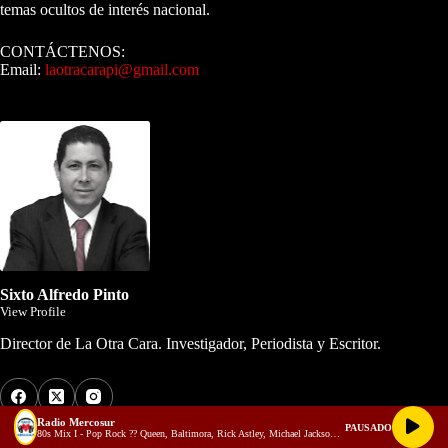
temas ocultos de interés nacional.
CONTÁCTENOS:
Email:
laotracarapi@gmail.com
Dirigida por Sixto Alfredo Pinto
Sixto Alfredo Pinto
View Profile
Director de La Otra Cara. Investigador, Periodista y Escritor.
Radio Mercosur
PAUSADO
Los Más Comentados
80s Mix I - Pop Rock ?? Queen, Baltimora, Rick Astley, Michael Jackson, Pet Shop Boys, etc - Alejandro Barrera Dj (youtube)