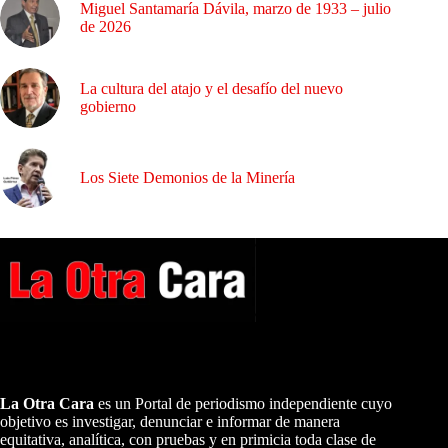
Miguel Santamaría Dávila, marzo de 1933 – julio
de 2026
La cultura del atajo y el desafío del nuevo
gobierno
Los Siete Demonios de la Minería
A NUESTROS LECTORES…
La Otra Cara
es un Portal de periodismo independiente cuyo
objetivo es investigar, denunciar e informar de manera
equitativa, analítica, con pruebas y en primicia toda clase de