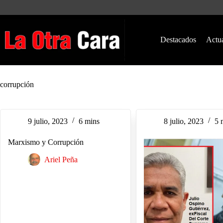
Saltar
al
contenido
Destacados
Actu
corrupción
9 julio, 2023
6 mins
8 julio, 2023
5 
Marxismo y Corrupción
Ariel Peña