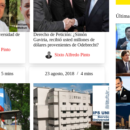
Última
versidad de
Derecho de Petición: ¿Simón
Gaviria, recibió usted millones de
dólares provenientes de Odebrecht?
 Pinto
Sixto Alfredo Pinto
5 mins
23 agosto, 2018
4 mins