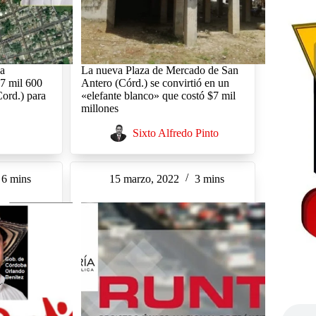
na
La nueva Plaza de Mercado de San
17 mil 600
Antero (Córd.) se convirtió en un
Cord.) para
«elefante blanco» que costó $7 mil
millones
Sixto Alfredo Pinto
6 mins
15 marzo, 2022
3 mins