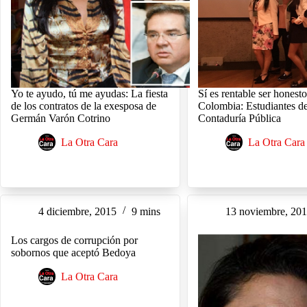
Yo te ayudo, tú me ayudas: La fiesta
Sí es rentable ser honest
de los contratos de la exesposa de
Colombia: Estudiantes d
Germán Varón Cotrino
Contaduría Pública
La Otra Cara
La Otra Cara
4 diciembre, 2015
9 mins
13 noviembre, 20
Los cargos de corrupción por
sobornos que aceptó Bedoya
La Otra Cara