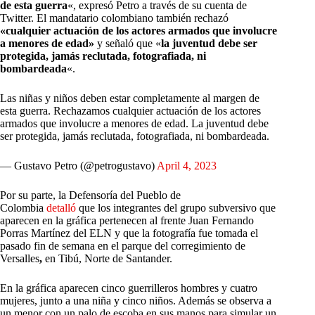
de esta guerra
«, expresó Petro a través de su cuenta de
Twitter. El mandatario colombiano también rechazó
«cualquier actuación de los actores armados que involucre
a menores de edad»
y señaló que «
la juventud debe ser
protegida, jamás reclutada, fotografiada, ni
bombardeada
«.
Las niñas y niños deben estar completamente al margen de
esta guerra. Rechazamos cualquier actuación de los actores
armados que involucre a menores de edad. La juventud debe
ser protegida, jamás reclutada, fotografiada, ni bombardeada.
— Gustavo Petro (@petrogustavo)
April 4, 2023
Por su parte, la Defensoría del Pueblo de
Colombia
detalló
que los integrantes del grupo subversivo que
aparecen en la gráfica pertenecen al frente Juan Fernando
Porras Martínez del ELN y que la fotografía fue tomada el
pasado fin de semana en el parque del corregimiento de
Versalles
,
en Tibú, Norte de Santander.
En la gráfica aparecen cinco guerrilleros hombres y cuatro
mujeres, junto a una niña y cinco niños. Además se observa a
un menor con un palo de escoba en sus manos para simular un