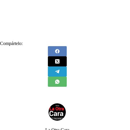
#
Derecho Internacional Humanitario
#
Derechos Humanos
#
ELN
#
Gustavo Petro
#
María Fernanda Cabal
#
niños
#
Norte de Santander
#
Presidente de Colombia
#
violación
Compártelo:
La Otra Cara