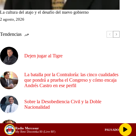
La cultura del atajo y el desafío del nuevo gobierno
2 agosto, 2026
Tendencias
Dejen jugar al Tigre
La batalla por la Contraloría: las cinco cualidades
que pondrá a prueba el Congreso y cómo encaja
Andrés Castro en ese perfil
Sobre la Desobediencia Civil y la Doble
Nacionalidad
¿Empalme o confrontación?
Radio Mercosur
PAUSADO
My Best Discoteka 80 (Live 80')