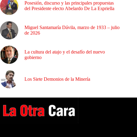
Posesión, discurso y las principales propuestas
del Presidente electo Abelardo De La Espriella
Miguel Santamaría Dávila, marzo de 1933 – julio
de 2026
La cultura del atajo y el desafío del nuevo
gobierno
Los Siete Demonios de la Minería