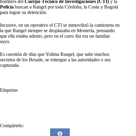
hombres del
Cuerpo Técnico de Investigaciones (CTI)
y la
Policía
buscan a Rangel por toda Córdoba, la Costa y Bogotá
para lograr su detención.
Incusive, en un operativo el CTI se inmovilizó la camioneta en
la que Rangel siempre se desplazaba en Montería, pensando
que ella estaba adento, pero en el carro iba era un familiar
suyo.
Es cuestión de días que Yolima Rangel, que sabe muchos
secretos de los Besaile, se entregue a las autoridades o sea
capturada.
Etiquetas
#
Edwin Besaile Fayad
#
El Meridiano de Córdoba
#
El Porcino
#
Luis Gustavo Moreno
#
Yolima Rangel
Compártelo: