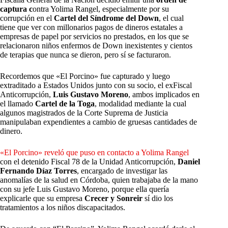
captura c
ontra Yolima Rangel, especialmente por su
corrupción en el
Cartel del Síndrome del Down
, el cual
tiene que ver con millonarios pagos de dineros estatales a
empresas de papel por servicios no prestados, en los que se
relacionaron niños enfermos de Down inexistentes y cientos
de terapias que nunca se dieron, pero sí se facturaron.
Recordemos que «El Porcino» fue capturado y luego
extraditado a Estados Unidos junto con su socio, el exFiscal
Anticorrupción,
Luis Gustavo Moreno
, ambos implicados en
el llamado
Cartel de la Toga
, modalidad mediante la cual
algunos magistrados de la Corte Suprema de Justicia
manipulaban expendientes a cambio de gruesas cantidades de
dinero.
«El Porcino» reveló que puso en contacto a Yolima Rangel
con el detenido Fiscal 78 de la Unidad Anticorrupción,
Daniel
Fernando Díaz Torres
, encargado de investigar las
anomalías de la salud en Córdoba, quien trabajaba de la mano
con su jefe Luis Gustavo Moreno, porque ella quería
explicarle que su empresa
Crecer y Sonreir
sí dio los
tratamientos a los niños discapacitados.