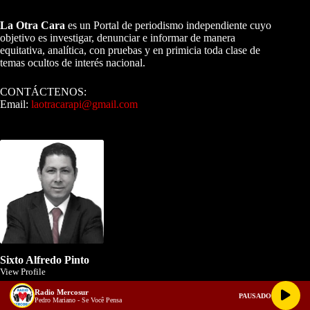
A NUESTROS LECTORES…
La Otra Cara
es un Portal de periodismo independiente cuyo
objetivo es investigar, denunciar e informar de manera
equitativa, analítica, con pruebas y en primicia toda clase de
temas ocultos de interés nacional.
CONTÁCTENOS:
Email:
laotracarapi@gmail.com
Dirigida por Sixto Alfredo Pinto
Sixto Alfredo Pinto
View Profile
Radio Mercosur
Director de La Otra Cara. Investigador, Periodista y Escritor.
PAUSADO
Pedro Mariano - Se Você Pensa