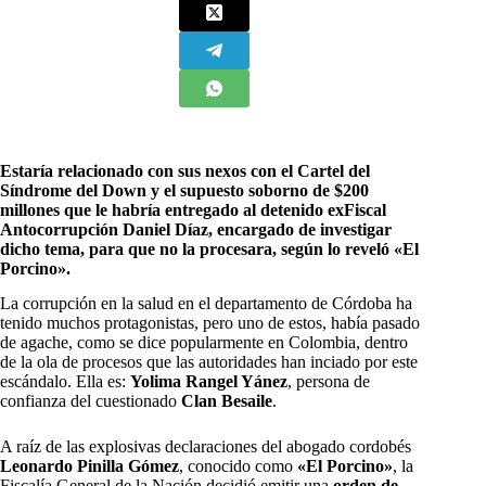
Estaría relacionado con sus nexos con el Cartel del
Síndrome del Down y el supuesto soborno de $200
millones que le habría entregado al detenido exFiscal
Antocorrupción Daniel Díaz, encargado de investigar
dicho tema, para que no la procesara, según lo reveló «El
Porcino».
L
a corrupción en la salud en el departamento de Córdoba ha
tenido muchos protagonistas, pero uno de estos, había pasado
de agache, como se dice popularmente en Colombia, dentro
de la ola de procesos que las autoridades han inciado por este
escándalo. Ella es:
Yolima Rangel Yánez
, persona de
confianza del cuestionado
Clan Besaile
.
A raíz de las explosivas declaraciones del abogado cordobés
Leonardo Pinilla Gómez
, conocido como
«El Porcino»
, la
Fiscalía General de la Nación decidió emitir una
orden de