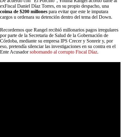
De acuerdo con “El Porcino”, Yolima Rangel acordó darle al
exFiscal Daniel Díaz Torres, en su propio despacho, una
coima de
$200 millones
para evitar que este le imputara
cargos u ordenara su detención dentro del tema del Down.
Recordemos que Rangel recibió millonarios pagos irregulares
por parte de la Secretaria de Salud de la Gobernación de
Córdoba, mediante su empresa IPS Crecer y Sonreir y, por
eso, pretendía silenciar las investigaciones en su contra en el
Ente Acusador
sobornando al corrupto Fiscal Díaz
.