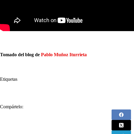
Tomado del blog de
Pablo Muñoz Iturrieta
Etiquetas
#
coronavirus
#
Estados Unidos
#
lucha contra el coronavirus
#
Mu
Compártelo: