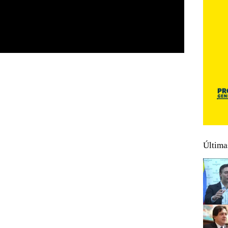
Última
ndo